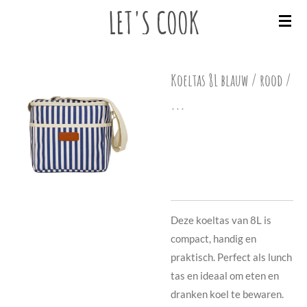
LET'S
COOK
Ga
direct
naar
de
Koeltas 8L blauw / rood /
hoofdinhoud
...
€ 26,50
Deze koeltas van 8L is
compact, handig en
praktisch. Perfect als lunch
tas en ideaal om eten en
dranken koel te bewaren.