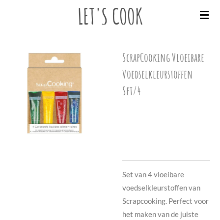
LET'S
COOK
Ga
direct
naar
de
ScrapCooking Vloeibare
hoofdinhoud
Voedselkleurstoffen
Set/4
€ 14,95
Set van 4 vloeibare
voedselkleurstoffen van
Scrapcooking. Perfect voor
het maken van de juiste