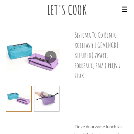
LET'S
COOK
Ga
direct
naar
de
Sistema To Go Bento
hoofdinhoud
koeltas 4 L GEMENGDE
KLEUREN( zwart,
bordeaux, enz ) prijs 1
stuk
€ 18,50
Deze duurzame lunchtas