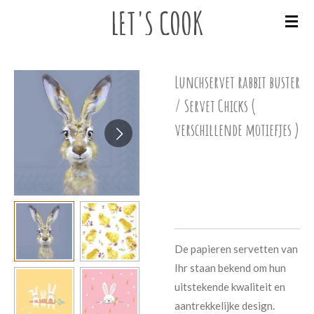
LET'S
COOK
Ga
direct
naar
de
Lunchservet rabbit buster
hoofdinhoud
/ Servet Chicks (
verschillende motiefjes )
€ 4,95
De papieren servetten van
Ihr staan bekend om hun
uitstekende kwaliteit en
aantrekkelijke design.