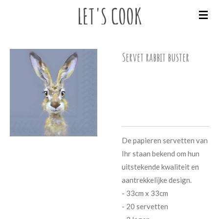
LET'S
COOK
Ga
direct
naar
de
Servet rabbit buster
hoofdinhoud
€ 4,95
De papieren servetten van
Ihr staan bekend om hun
uitstekende kwaliteit en
aantrekkelijke design.
- 33cm x 33cm
- 20 servetten