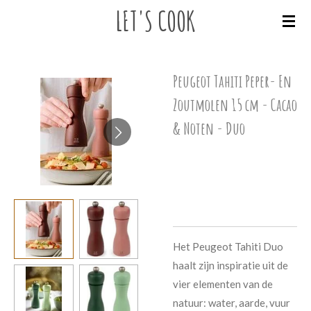
LET'S
COOK
Ga
direct
naar
de
Peugeot Tahiti Peper- En
hoofdinhoud
Zoutmolen 15 cm - Cacao
& Noten - Duo
€ 67,90
Het Peugeot Tahiti Duo
haalt zijn inspiratie uit de
vier elementen van de
natuur: water, aarde, vuur