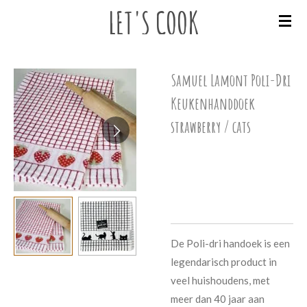
LET'S
COOK
Ga
direct
naar
de
Samuel Lamont Poli-Dri
hoofdinhoud
Keukenhanddoek
strawberry / cats
€ 9,95
De Poli-dri handoek is een
legendarisch product in
veel huishoudens, met
meer dan 40 jaar aan