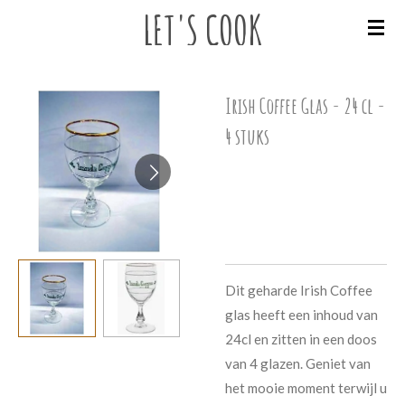
LET'S
COOK
Ga
direct
naar
de
Irish Coffee Glas - 24 cl -
hoofdinhoud
4 stuks
€ 26,95
Dit geharde Irish Coffee
glas heeft een inhoud van
24cl en zitten in een doos
van 4 glazen. Geniet van
het mooie moment terwijl u