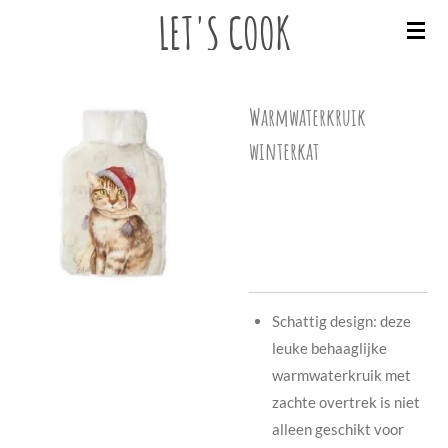
LET'S
COOK
Ga
direct
naar
de
Warmwaterkruik
hoofdinhoud
winterkat
€ 19,90
Schattig design: deze
leuke behaaglijke
warmwaterkruik met
zachte overtrek is niet
alleen geschikt voor