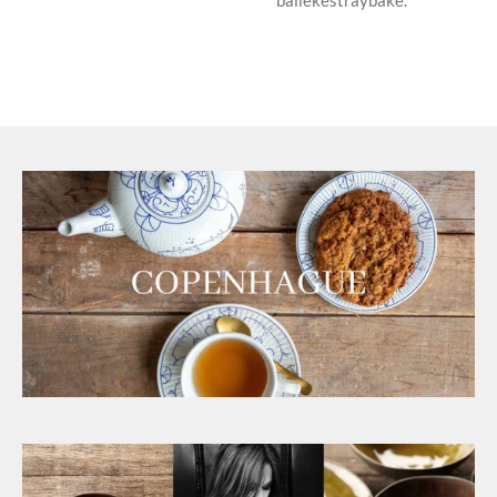
ballekestraybake.