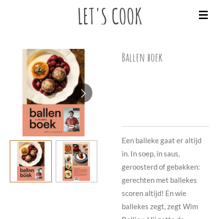
LET'S
COOK
Ga
direct
naar
de
Ballen boek
hoofdinhoud
€ 27,00
Een balleke gaat er altijd
in. In soep, in saus,
geroosterd of gebakken:
gerechten met ballekes
scoren altijd! En wie
ballekes zegt, zegt Wim