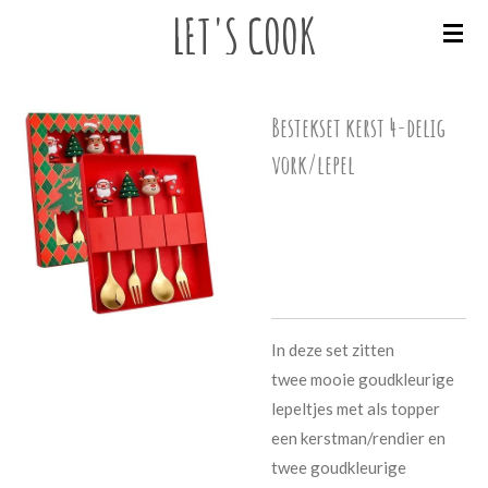
LET'S
COOK
Ga
direct
naar
de
Bestekset kerst 4-delig
hoofdinhoud
vork/lepel
€ 15,95
In deze set zitten
twee mooie goudkleurige
lepeltjes met als topper
een kerstman/rendier en
twee goudkleurige