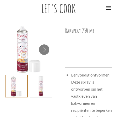
LET'S
COOK
Ga
direct
naar
de
Bakspray 250 ml
hoofdinhoud
€ 8,95
Eenvoudig ontvormen:
Deze spray is
ontworpen om het
vastkleven van
bakvormen en
recipiënten te beperken