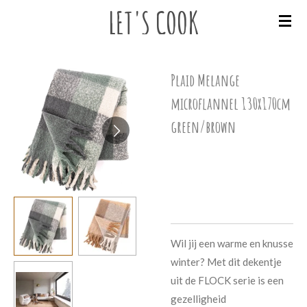
LET'S
COOK
Ga
direct
naar
de
Plaid Melange
hoofdinhoud
microflannel 130x170cm
green/brown
€ 39,99
Wil jij een warme en knusse
winter? Met dit dekentje
uit de FLOCK serie is een
gezelligheid