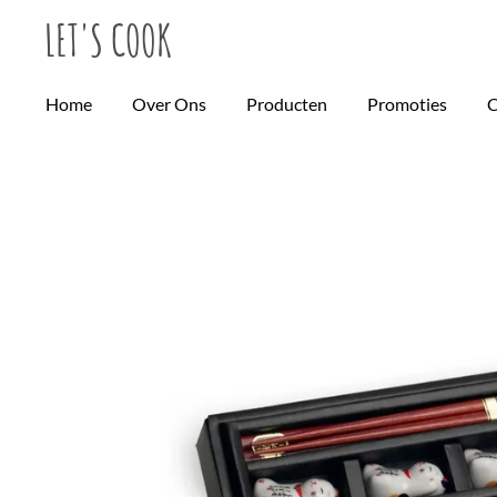
LET'S
COOK
Ga
direct
naar
Home
Over Ons
Producten
Promoties
C
de
hoofdinhoud