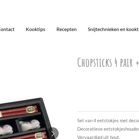
ontact
Kooktips
Recepten
Snijtechnieken en kookt
Chopsticks 4 pair 
€ 18,95
Set van 4 eetstokjes met decor
Decoratieve eetstokjeshouder
Vervaardigd uit hout.