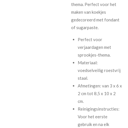
thema. Perfect voor het
maken van koekjes
gedecoreerd met fondant
of sugarpaste.
Perfect voor
verjaardagen met
sprookjes-thema.
Materiaal:
voedselveilig roestvrij
staal.
Afmetingen: van 3 x 6 x
2 cm tot 8,5 x 10 x 2
cm.
Reinigingsinstructies:
Voor het eerste
gebruik en na elk