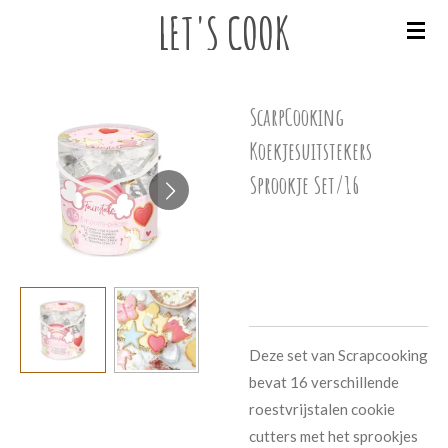
LET'S
COOK
Ga
direct
naar
de
ScarpCooking
hoofdinhoud
Koekjesuitstekers
Sprookje Set/16
€ 16,50
Deze set van Scrapcooking
bevat 16 verschillende
roestvrijstalen cookie
cutters met het sprookjes