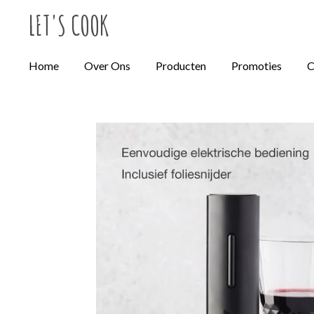
LET'S
COOK
Ga
direct
naar
Home
Over Ons
Producten
Promoties
C
de
hoofdinhoud